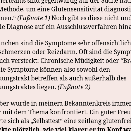
herteams sind gegenwärtig auf der Suche nac
Methode, um eine Glutensensitivität diagnost
nnen.“
(Fußnote 1)
Noch gibt es diese nicht un
die Diagnose auf ein Ausschlussverfahren hin
nchen sind die Symptome sehr offensichtlich
chmerzen oder Reizdarm. Oft sind die Sym
uch versteckt: Chronische Müdigkeit oder “Br
Die Symptome können also sowohl den
ungstrakt betreffen als auch außerhalb des
ungstraktes liegen.
(Fußnote 2)
elber wurde in meinem Bekanntenkreis imme
 mit dem Thema konfrontiert. Ein guter Fre
te sich als „Selbsttest“ eine zeitlang glutenfr
te plötzlich, wie viel klarer er im Kopf w