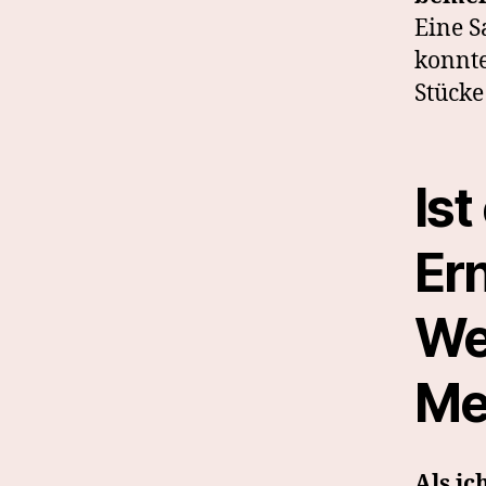
Eine S
konnte
Stücke
Ist
Er
We
Me
Als ic