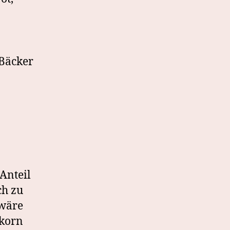
 Bäcker
 Anteil
ch zu
 wäre
nkorn