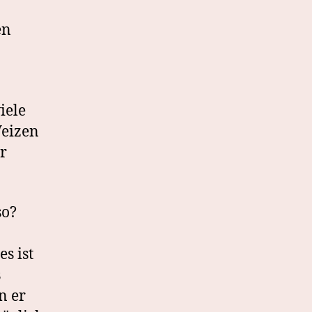
en
iele
Weizen
r
so?
s ist
s
n er