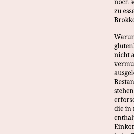
noch s
zu ess
Brokko
Warum 
gluten
nicht 
vermut
ausgel
Bestan
stehen
erfors
die i
enthal
Einko