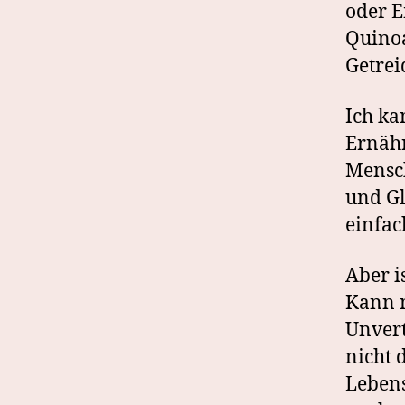
oder 
Quinoa
Getrei
Ich ka
Ernähr
Mensch
und Gl
einfac
Aber i
Kann m
Unvert
nicht d
Lebens