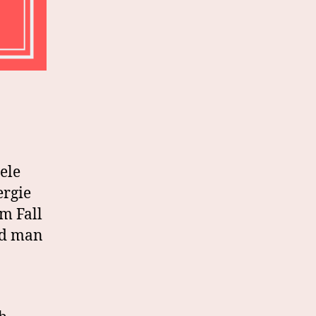
ele
ergie
em Fall
nd man