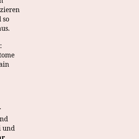
h
izieren
d so
aus.
:
ptome
ain
r
und
ei und
ar
.