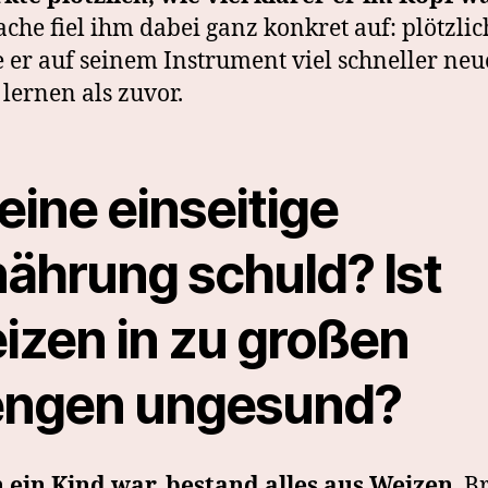
ache fiel ihm dabei ganz konkret auf: plötzlic
 er auf seinem Instrument viel schneller neu
 lernen als zuvor.
 eine einseitige
nährung schuld? Ist
izen in zu großen
ngen ungesund?
h ein Kind war, bestand alles aus Weizen
. B