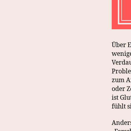
Über E
wenige
Verdau
Proble
zum Ar
oder Z
ist Gl
fühlt 
Anders