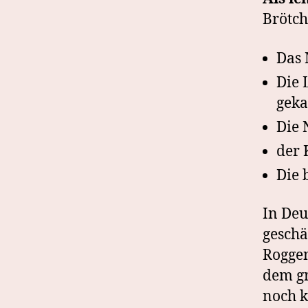
Brötch
Das 
Die 
geka
Die 
der 
Die 
In Deu
geschä
Roggen
dem gr
noch k