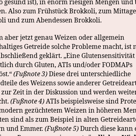
o gesund ist), in enorm riesigen Mengen und 
en. Also zum Frühstück Brokkoli, zum Mittag
li und zum Abendessen Brokkoli.
aber jetzt genau Weizen oder allgemein
haltiges Getreide solche Probleme macht, ist 
abschließend geklärt. „Eine Glutensensitivität
lich durch Gluten, ATIs und/oder FODMAPs
öst.“
(Fußnote 3)
Diese drei unterschiedliche
dteile des Weizens sowie anderer Getreidear
 zur Zeit in der Diskussion und werden weite
cht.
(Fußnote 4)
ATIs beispielsweise sind Prote
n modern gezüchtetem Weizen in höheren Me
ten sind als zum Beispiel in alten Getreidear
rn und Emmer.
(Fußnote 5)
Durch diese kann e