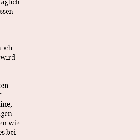
täglich
essen
noch
 wird
ten
r
ine,
ngen
ten wie
s bei