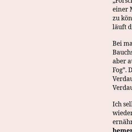
„Forsc
einer 
zu kö
läuft 
Bei ma
Bauchs
aber a
Fog”. 
Verdau
Verdau
Ich s
wieder
ernähr
bemerk