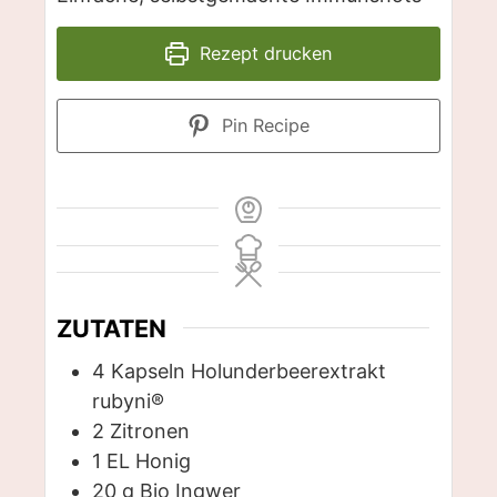
Rezept drucken
Pin Recipe
ZUTATEN
4
Kapseln
Holunderbeerextrakt
rubyni®
2
Zitronen
1
EL
Honig
20
g
Bio Ingwer