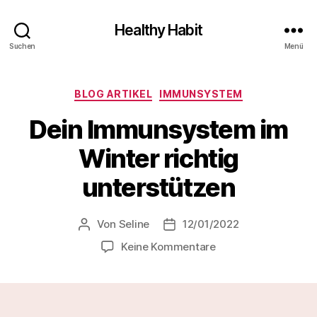
Healthy Habit
Suchen
Menü
Kategorien
BLOG ARTIKEL
IMMUNSYSTEM
Dein Immunsystem im
Winter richtig
unterstützen
Von
Seline
12/01/2022
Beitragsautor
Veröffentlichungsdatum
zu
Keine Kommentare
Dein
Immunsystem
im
Winter